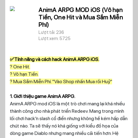
AnimA ARPG MOD iOS (Vô hạn
Tiền, One Hit và Mua Sắm Miễn
Phí)
Lượt tải: 236
Lượt xem: 5725
✅Tính năng và cách hack AnimA ARPG iOS.
? One Hit.
? Vô hạn Tiền.
? Mua Sắm Miễn Phí. "Vào Shop nhấn Mua rồi Huỷ"
1. Giới thiệu game AnimA ARPG.
AnimA ARPG mod iOS là một trò chơi mang lại khá nhiều
thành công cho nhà phát triển Redeev. Mang trong mình
lối chơi hack’n slash cổ điển nhưng không hề kém hấp dẫn
chút nào. Ta sẽ thấy nó khá giống với kiểu đồ họa của
dòng game Diablo nhưng mang nhiều cải tiến hơn. Hệ