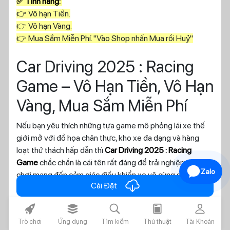
✅ Tính năng:
👉 Vô hạn Tiền.
👉 Vô hạn Vàng.
👉 Mua Sắm Miễn Phí. "Vào Shop nhấn Mua rồi Huỷ"
Car Driving 2025 : Racing
Game – Vô Hạn Tiền, Vô Hạn
Vàng, Mua Sắm Miễn Phí
Nếu bạn yêu thích những tựa game mô phỏng lái xe thế
giới mở với đồ họa chân thực, kho xe đa dạng và hàng
loạt thử thách hấp dẫn thì
Car Driving 2025 : Racing
Game
chắc chắn là cái tên rất đáng để trải nghiệm. Trò
Zalo
chơi mang đến cảm giác điều khiển xe vô cùng sống động
cloud_download
Cài Đặt
khi cho phép người chơi tự do khám phá thành phố rộng
lớn, tham gia các cuộc đua tốc độ, thực hiện nhiệm vụ và
rocket_fill
layers_alt_fill
search
today
person
nâng cấp chiếc xe theo phong cách riêng.
Trò chơi
Ứng dụng
Tìm kiếm
Thủ thuật
Tài Khoản
Trong phiên bản
MOD dành cho iOS
được chia sẻ trên