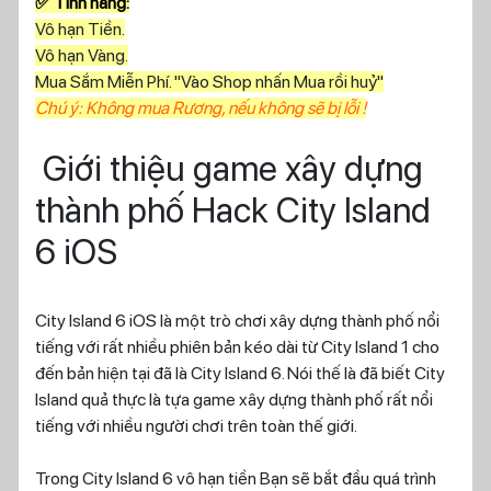
✅ Tính năng:
Vô hạn Tiền.
Vô hạn Vàng.
Mua Sắm Miễn Phí. "Vào Shop nhấn Mua rồi huỷ"
Chú ý: Không mua Rương, nếu không sẽ bị lỗi !
Giới thiệu game xây dựng
thành phố Hack City Island
6 iOS
City Island 6 iOS là một trò chơi xây dựng thành phố nổi
tiếng với rất nhiều phiên bản kéo dài từ City Island 1 cho
đến bản hiện tại đã là City Island 6. Nói thế là đã biết City
Island quả thực là tựa game xây dựng thành phố rất nổi
tiếng với nhiều người chơi trên toàn thế giới.
Trong City Island 6 vô hạn tiền Bạn sẽ bắt đầu quá trình