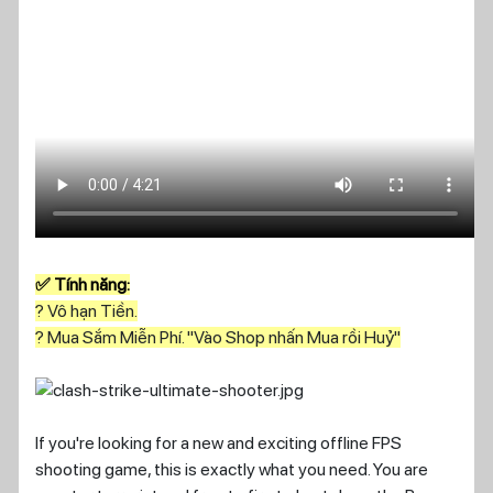
✅ Tính năng:
? Vô hạn Tiền.
? Mua Sắm Miễn Phí. "Vào Shop nhấn Mua rồi Huỷ"
If you're looking for a new and exciting offline FPS
shooting game, this is exactly what you need. You are