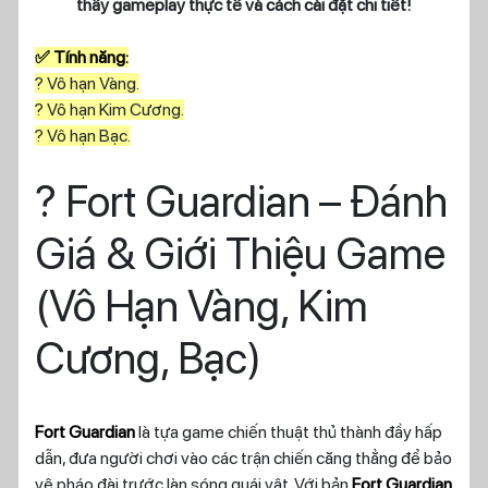
thấy gameplay thực tế và cách cài đặt chi tiết!
✅ Tính năng:
? Vô hạn Vàng.
? Vô hạn Kim Cương.
? Vô hạn Bạc.
? Fort Guardian – Đánh
Giá & Giới Thiệu Game
(Vô Hạn Vàng, Kim
Cương, Bạc)
Fort Guardian
là tựa game chiến thuật thủ thành đầy hấp
dẫn, đưa người chơi vào các trận chiến căng thẳng để bảo
vệ pháo đài trước làn sóng quái vật. Với bản
Fort Guardian