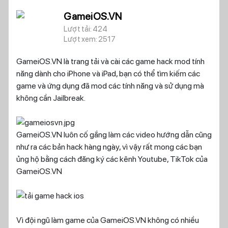
GameiOS.VN
Lượt tải: 424
Lượt xem: 2517
GameiOS.VN là trang tải và cài các game hack mod tính
năng dành cho iPhone và iPad, bạn có thể tìm kiếm các
game và ứng dụng đã mod các tính năng và sử dụng mà
không cần Jailbreak.
GameiOS.VN luôn cố gắng làm các video hướng dẫn cũng
như ra các bản hack hàng ngày, vì vậy rất mong các bạn
ủng hộ bằng cách đăng ký các kênh Youtube, TikTok của
GameiOS.VN
Vì đội ngũ làm game của GameiOS.VN không có nhiều