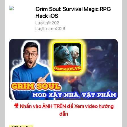
Grim Soul: Survival Magic RPG
Hack iOS
Lượt tải: 202
Lượt xem: 4029
🎥 Nhấn vào ẢNH TRÊN để Xem video hướng
dẫn