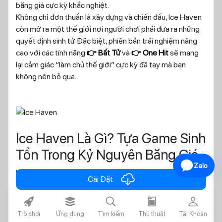
băng giá cực kỳ khắc nghiệt.
Không chỉ đơn thuần là xây dựng và chiến đấu, Ice Haven
còn mở ra một thế giới nơi người chơi phải đưa ra những
quyết định sinh tử. Đặc biệt, phiên bản trải nghiệm nâng
cao với các tính năng
👉 Bất Tử
và
👉 One Hit
sẽ mang
lại cảm giác “làm chủ thế giới” cực kỳ đã tay mà bạn
không nên bỏ qua.
Ice Haven Là Gì? Tựa Game Sinh
Tồn Trong Kỷ Nguyên Băng Giá
Zalo
Ice Haven là một tựa game chiến thuật – sinh tồn lấy bối
cloud_download
Cài Đặt
cảnh thế giới bị đóng băng hoàn toàn sau một thảm họa
toàn cầu. Nhân loại gần như bị xóa sổ, và những gì còn sót
rocket_fill
layers_alt_fill
search
today
person
lại chính là các nhóm người sống sót đang vật lộn giữa cái
Trò chơi
Ứng dụng
Tìm kiếm
Thủ thuật
Tài Khoản
lạnh và những mối nguy hiểm chết người.