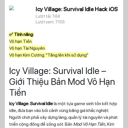
Icy Village: Survival Idle Hack iOS
Lượt tải: 744
Lượt xem: 7105
✅ Tính năng:
Vô hạn Tiền.
Vô hạn Tài Nguyên.
Vô hạn Kim Cương. "Tăng lên khi sử dụng"
Icy Village: Survival Idle –
Giới Thiệu Bản Mod Vô Hạn
Tiền
Icy Village: Survival Idle
là một tựa game sinh tồn kết hợp
idle, đưa bạn vào bối cảnh vùng băng giá khắc nghiệt.
Người chơi phải xây dựng làng, quản lý tài nguyên và phát
triển cộng đồng để sống sót. Bản
Mod Vô Hạn Tiền, Kim