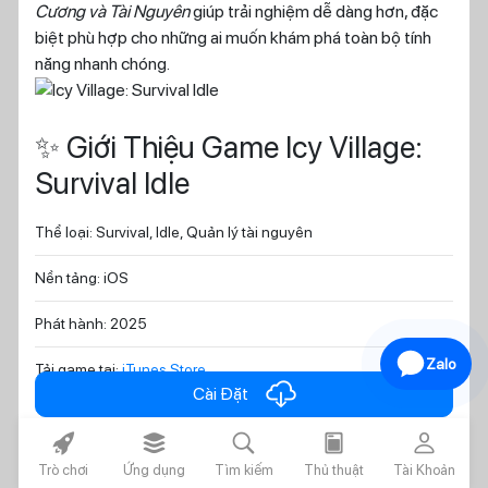
Cương và Tài Nguyên
giúp trải nghiệm dễ dàng hơn, đặc
biệt phù hợp cho những ai muốn khám phá toàn bộ tính
năng nhanh chóng.
✨ Giới Thiệu Game Icy Village:
Survival Idle
Thể loại: Survival, Idle, Quản lý tài nguyên
Nền tảng: iOS
Phát hành: 2025
Zalo
Tải game tại:
iTunes Store
cloud_download
Cài Đặt
Điểm Nổi Bật Của Gameplay
rocket_fill
layers_alt_fill
search
today
person
Trò chơi
Ứng dụng
Tìm kiếm
Thủ thuật
Tài Khoản
Bạn sẽ điều hành ngôi làng trong môi trường băng giá, nơi