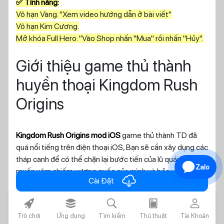
✅ Tính năng:
Vô hạn Vàng. "Xem video hướng dẫn ở bài viết"
Vô hạn Kim Cương.
Mở khóa Full Hero. "Vào Shop nhấn "Mua" rồi nhấn "Hủy".
Giới thiệu game thủ thành
huyền thoại Kingdom Rush
Origins
Kingdom Rush Origins mod iOS
game thủ thành TD đã
quá nổi tiếng trên điện thoại iOS, Bạn sẽ cần xây dụng các
tháp canh để có thể chặn lại bước tiến của lũ quái vật
Zalo
muốn xâm chiếm vương quốc của mình và bảo vệ dân
cloud_download
Cài Đặt
làng khỏi các cuộc tấn công.
rocket_fill
layers_alt_fill
search
today
person
Trong
Hack Kingdom Rush Origins
bản gốc sẽ cung câp
Trò chơi
Ứng dụng
Tìm kiếm
Thủ thuật
Tài Khoản
cho bạn 1 số hero mặc định và tháp canh như tháp pháo,