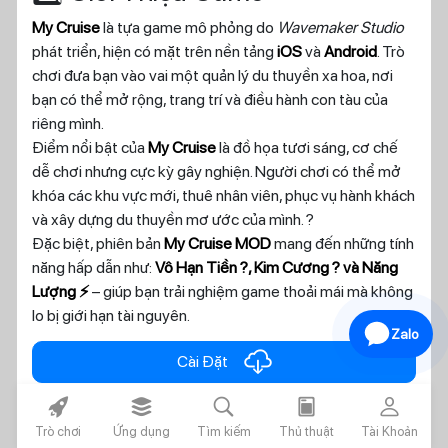
My Cruise
là tựa game mô phỏng do
Wavemaker Studio
phát triển, hiện có mặt trên nền tảng
iOS
và
Android
. Trò
chơi đưa bạn vào vai một quản lý du thuyền xa hoa, nơi
bạn có thể mở rộng, trang trí và điều hành con tàu của
riêng mình.
Điểm nổi bật của
My Cruise
là đồ họa tươi sáng, cơ chế
dễ chơi nhưng cực kỳ gây nghiện. Người chơi có thể mở
khóa các khu vực mới, thuê nhân viên, phục vụ hành khách
và xây dựng du thuyền mơ ước của mình. ?
Đặc biệt, phiên bản
My Cruise MOD
mang đến những tính
năng hấp dẫn như:
Vô Hạn Tiền ?, Kim Cương ? và Năng
Lượng ⚡
– giúp bạn trải nghiệm game thoải mái mà không
lo bị giới hạn tài nguyên.
Zalo
cloud_download
Cài Đặt
rocket_fill
layers_alt_fill
search
today
person
2️⃣ Gameplay & Cơ Chế Hoạt
Trò chơi
Ứng dụng
Tìm kiếm
Thủ thuật
Tài Khoản