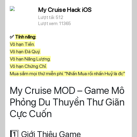
My Cruise Hack iOS
Lượt tải: 512
Lượt xem: 11365
✅
Tính năng:
Vô hạn Tiền.
Vô hạn Đá Quý.
Vô hạn Năng Lượng.
Vô hạn Chứng Chỉ.
Mua sắm mọi thứ miễn phí. "Nhấn Mua rồi nhấn Huỷ là đc"
My Cruise MOD – Game Mô
Phỏng Du Thuyền Thư Giãn
Cực Cuốn
1️⃣ Giới Thiệu Game