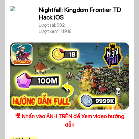
Nightfall: Kingdom Frontier TD
Hack iOS
Lượt tải: 602
Lượt xem: 11918
🎥 Nhấn vào ẢNH TRÊN để Xem video hướng
dẫn