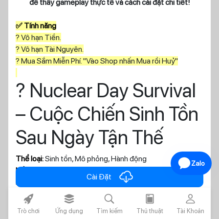
để thấy gameplay thực tế và cách cài đặt chi tiết!
✅ Tính năng
? Vô hạn Tiền.
? Vô hạn Tài Nguyên.
? Mua Sắm Miễn Phí. "Vào Shop nhấn Mua rồi Huỷ"
? Nuclear Day Survival
– Cuộc Chiến Sinh Tồn
Sau Ngày Tận Thế
Thể loại:
Sinh tồn, Mô phỏng, Hành động
Zalo
Nền tảng:
iOS
cloud_download
Cài Đặt
Nhà phát hành:
Somnium Fabri
Link tải:
Nuclear Day Survival trên App Store
rocket_fill
layers_alt_fill
search
today
person
Trò chơi
Ứng dụng
Tìm kiếm
Thủ thuật
Tài Khoản