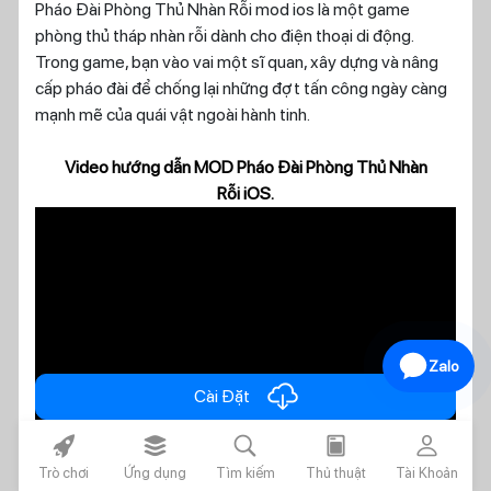
Pháo Đài Phòng Thủ Nhàn Rỗi mod ios là một game
phòng thủ tháp nhàn rỗi dành cho điện thoại di động.
Trong game, bạn vào vai một sĩ quan, xây dựng và nâng
cấp pháo đài để chống lại những đợt tấn công ngày càng
mạnh mẽ của quái vật ngoài hành tinh.
Video hướng dẫn MOD Pháo Đài Phòng Thủ Nhàn
Rỗi iOS.
Zalo
cloud_download
Cài Đặt
rocket_fill
layers_alt_fill
search
today
person
Trò chơi
Ứng dụng
Tìm kiếm
Thủ thuật
Tài Khoản