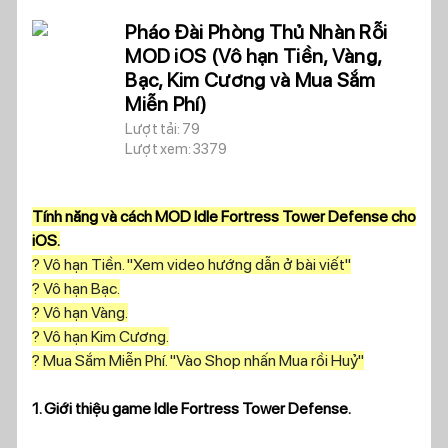
Pháo Đài Phòng Thủ Nhàn Rỗi
MOD iOS (Vô hạn Tiền, Vàng,
Bạc, Kim Cương và Mua Sắm
Miễn Phí)
Lượt tải: 79
Lượt xem: 3379
Tính năng và cách MOD Idle Fortress Tower Defense cho
iOS.
? Vô hạn Tiền. "Xem video hướng dẫn ở bài viết"
? Vô hạn Bạc.
? Vô hạn Vàng.
? Vô hạn Kim Cương.
? Mua Sắm Miễn Phí. "Vào Shop nhấn Mua rồi Huỷ"
1. Giới thiệu game Idle Fortress Tower Defense.