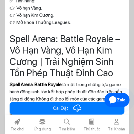
✅ Tính năng:
👉 Vô hạn Vàng.
👉 Vô hạn Kim Cương.
👉 Mở khoá Thưởng Leagues.
Spell Arena: Battle Royale –
Vô Hạn Vàng, Vô Hạn Kim
Cương | Trải Nghiệm Sinh
Tồn Phép Thuật Đỉnh Cao
Spell Arena: Battle Royale
là một trong những tựa game
hành động sinh tồn kết hợp phép thuật độc đáo trên nền
tảng di động. Không đi theo lối mòn của các game battle
Zalo
royale sử dụng súng đạn hiện đại, trò chơi đưa người chơi
cloud_download
Cài Đặt
bước vào một đấu trường huyền bí, nơi các pháp sư sử
dụng những kỹ năng ma thuật mạnh mẽ để chiến đấu và
rocket_fill
layers_alt_fill
search
today
person
trở thành người sống sót cuối cùng.
Trò chơi
Ứng dụng
Tìm kiếm
Thủ thuật
Tài Khoản