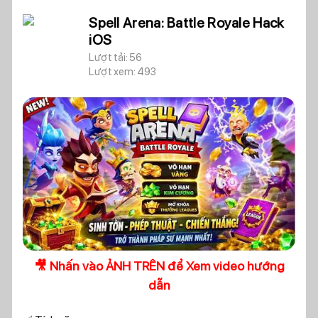
Spell Arena: Battle Royale Hack
iOS
Lượt tải: 56
Lượt xem: 493
🎥 Nhấn vào ẢNH TRÊN để Xem video hướng
dẫn