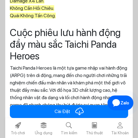
Damage X4 Lần.
Không Cần Hồi Chiêu.
Quái Không Tấn Công.
Cuộc phiêu lưu hành động
đầy màu sắc Taichi Panda
Heroes
Taichi Panda Heroes là một tựa game nhập vai hành động
(ARPG) trên di động, mang đến cho người chơi những trải
nghiệm chiến đấu mãn nhãn và khám phá một thế giới võ
thuật đầy màu sắc. Với đồ họa 3D chất lượng cao, hệ
thống nhân vật đa dạng và lối chơi hành động nhanh nhạy,
Zalo
game đã nhanh chóng thu hút được sự quan tâm của
cloud_download
Cài Đặt
cộng đồng game thủ.
rocket_fill
layers_alt_fill
search
today
person
Điểm nổi bật của Taichi Panda
Trò chơi
Ứng dụng
Tìm kiếm
Thủ thuật
Tài Khoản