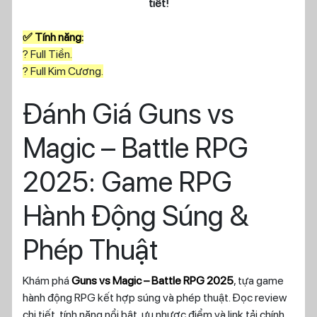
tiết!
✅ Tính năng:
? Full Tiền.
? Full Kim Cương.
Đánh Giá Guns vs
Magic – Battle RPG
2025: Game RPG
Hành Động Súng &
Phép Thuật
Khám phá
Guns vs Magic – Battle RPG 2025
, tựa game
hành động RPG kết hợp súng và phép thuật. Đọc review
chi tiết, tính năng nổi bật, ưu nhược điểm và link tải chính