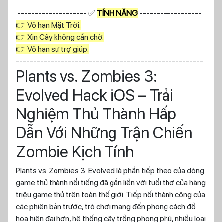
-------------------- ✅
TÍNH NĂNG
------------------
👉 Vô hạn Mặt Trời.
👉 Xin Cây không cần chờ.
👉 Vô hạn sự trợ giúp.
------------------------------------------------------
Plants vs. Zombies 3:
Evolved Hack iOS – Trải
Nghiệm Thủ Thành Hấp
Dẫn Với Những Trận Chiến
Zombie Kịch Tính
Plants vs. Zombies 3: Evolved là phần tiếp theo của dòng
game thủ thành nổi tiếng đã gắn liền với tuổi thơ của hàng
triệu game thủ trên toàn thế giới. Tiếp nối thành công của
các phiên bản trước, trò chơi mang đến phong cách đồ
họa hiện đại hơn, hệ thống cây trồng phong phú, nhiều loại