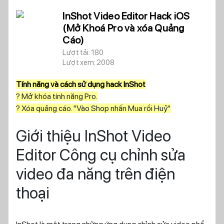
InShot Video Editor Hack iOS
(Mở Khoá Pro và xóa Quảng
Cáo)
Lượt tải: 180
Lượt xem: 2008
Tính năng và cách sử dụng hack InShot
? Mở khóa tính năng Pro.
? Xóa quảng cáo. "Vào Shop nhấn Mua rồi Huỷ"
Giới thiệu InShot Video
Editor Công cụ chỉnh sửa
video đa năng trên điện
thoại