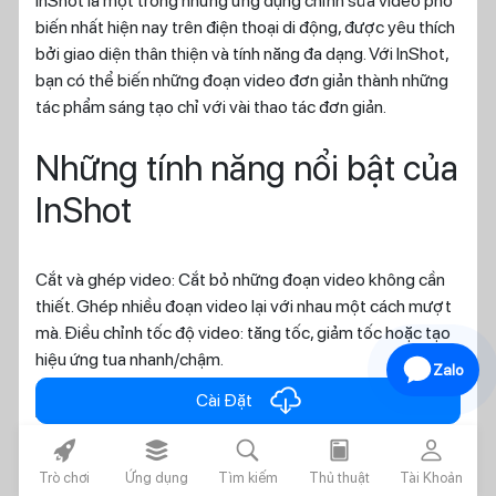
InShot là một trong những ứng dụng chỉnh sửa video phổ
biến nhất hiện nay trên điện thoại di động, được yêu thích
bởi giao diện thân thiện và tính năng đa dạng. Với InShot,
bạn có thể biến những đoạn video đơn giản thành những
tác phẩm sáng tạo chỉ với vài thao tác đơn giản.
Những tính năng nổi bật của
InShot
Cắt và ghép video: Cắt bỏ những đoạn video không cần
thiết. Ghép nhiều đoạn video lại với nhau một cách mượt
mà. Điều chỉnh tốc độ video: tăng tốc, giảm tốc hoặc tạo
hiệu ứng tua nhanh/chậm.
Zalo
cloud_download
Cài Đặt
rocket_fill
layers_alt_fill
search
today
person
Thêm hiệu ứng và bộ lọc: Ứng dụng hàng trăm hiệu ứng,
Trò chơi
Ứng dụng
Tìm kiếm
Thủ thuật
Tài Khoản
bộ lọc đẹp mắt để làm cho video của bạn trở nên ấn