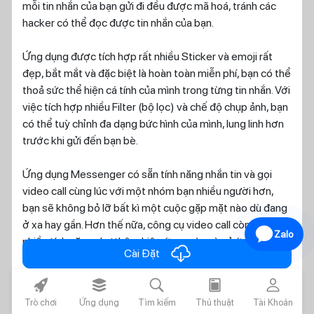
mỗi tin nhắn của bạn gửi đi đều được mã hoá, tránh các
hacker có thể đọc được tin nhắn của bạn.
Ứng dụng được tích hợp rất nhiều Sticker và emoji rất
đẹp, bắt mắt và đặc biệt là hoàn toàn miễn phí, bạn có thể
thoả sức thể hiện cá tính của mình trong từng tin nhắn. Với
việc tích hợp nhiều Filter (bộ lọc) và chế độ chụp ảnh, bạn
có thể tuỳ chỉnh đa dạng bức hình của mình, lung linh hơn
trước khi gửi đến bạn bè.
Ứng dụng Messenger có sẵn tính năng nhắn tin và gọi
video call cùng lúc với một nhóm bạn nhiều người hơn,
bạn sẽ không bỏ lỡ bất kì một cuộc gặp mặt nào dù đang
ở xa hay gần. Hơn thế nữa, công cụ video call còn tích hợp
Zalo
nhiều tính năng như thêm hiệu ứng, màu và cả ứng dụng
cloud_download
Cài Đặt
AR nữa.
rocket_fill
layers_alt_fill
search
today
person
GameiOS.VN gửi đến bạn bản mod Messenger với tính
Trò chơi
Ứng dụng
Tìm kiếm
Thủ thuật
Tài Khoản
năng sử dụng 2 tài khoản Messenger song song trên